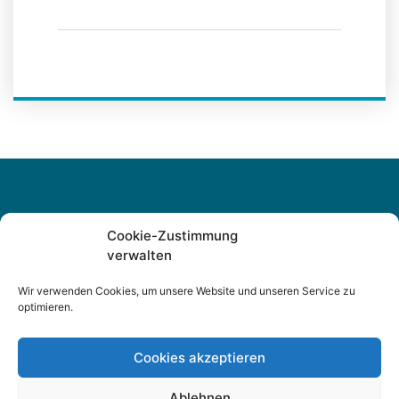
Cookie-Zustimmung
Umfangfreich und kompetent
verwalten
Entdecken Sie die
Wir verwenden Cookies, um unsere Website und unseren Service zu
optimieren.
Leistungen
Cookies akzeptieren
Ihr Partner in allen Versicherungs-, Finanzierungs-,
Ablehnen