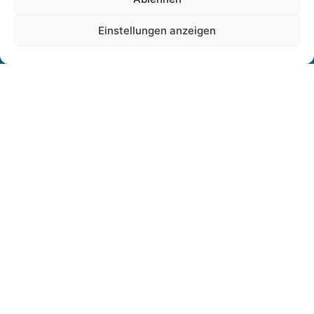
& Veranlagungsfragen.
Einstellungen anzeigen
Zur Übersicht
Versicherungen