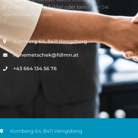
schreiben Sie eine E-Mail oder benutzen Sie
das Kontaktformular.
Komberg 64, 8411 Hengsberg
m.nemetschek@fdlmn.at
+43 664 134 56 76
Komberg 64, 8411 Hengsberg