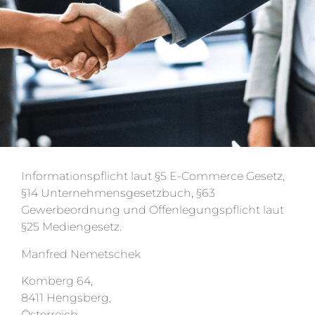
Informationspflicht laut §5 E-Commerce Gesetz,
§14 Unternehmensgesetzbuch, §63
Gewerbeordnung und Offenlegungspflicht laut
§25 Mediengesetz.
Manfred Nemetschek
Komberg 64,
8411 Hengsberg,
Österreich